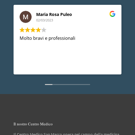
Maria Rosa Puleo
02/03/2023
Molto bravi e professionali
D
p
p
a
d
L
n
Il nostro Centro Medico
Il Centro Medico San Marco opera nel campo della medicina