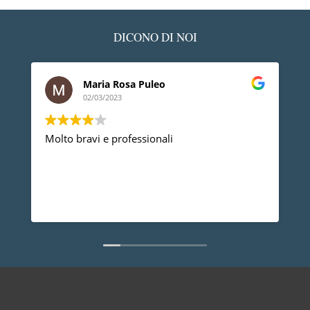
DICONO DI NOI
Maria Rosa Puleo
02/03/2023
Molto bravi e professionali
D
p
p
a
d
L
n