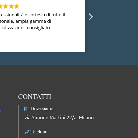
essionalità e cortesia di tutto il
Ho avuto la possibi
sonale, ampia gamma di
diversi ginecologi 
ializzazioni, consigliato.
essermi mai trovat
successo con la dot
dal punto di vista
Leggi di più
professionale, facci
complimenti: dolce
professionale e mol
CONTATTI
Dove siamo:
A
via Simone Martini 22/a, Milano
Telefono: