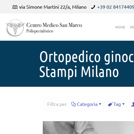
via Simone Martini 22/a, Milano
+39 02 8417440
HOME
VI
Ortopedico ginoc
Stampi Milano
Filtra per
Categoria
Tag