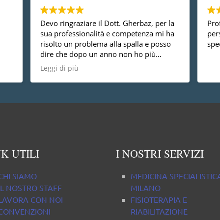
Devo ringraziare il Dott. Gherbaz, per la
Prof
sua professionalità e competenza mi ha
per
risolto un problema alla spalla e posso
spec
dire che dopo un anno non ho più
nessun dolore, vorrei anche dire che è
Leggi di più
una persona molto disponibile cosa non
da tutti.
K UTILI
I NOSTRI SERVIZI
CHI SIAMO
MEDICINA SPECIALISTIC
IL NOSTRO STAFF
MILANO
LAVORA CON NOI
FISIOTERAPIA E
CONVENZIONI
RIABILITAZIONE