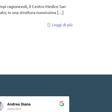
empi ragionevoli, il Centro Medico San
zato; in una struttura nuovissima
[…]
Leggi di più
Andrea Diana
Lia Peluso
26/02/2023
24/02/2023