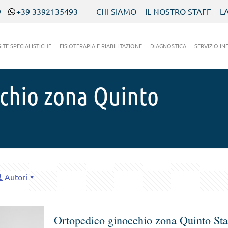
9
+39 3392135493
CHI SIAMO
IL NOSTRO STAFF
L
SITE SPECIALISTICHE
FISIOTERAPIA E RIABILITAZIONE
DIAGNOSTICA
SERVIZIO IN
chio zona Quinto
Autori
Ortopedico ginocchio zona Quinto St