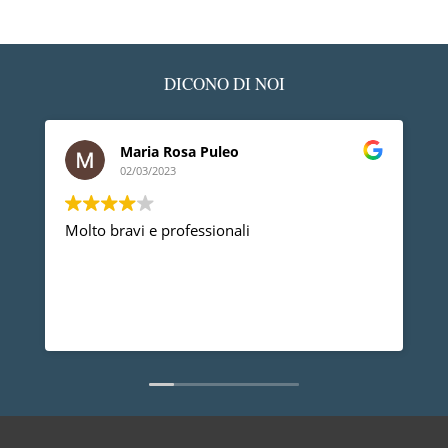
DICONO DI NOI
Maria Rosa Puleo
02/03/2023
Molto bravi e professionali
D
p
p
a
d
L
n