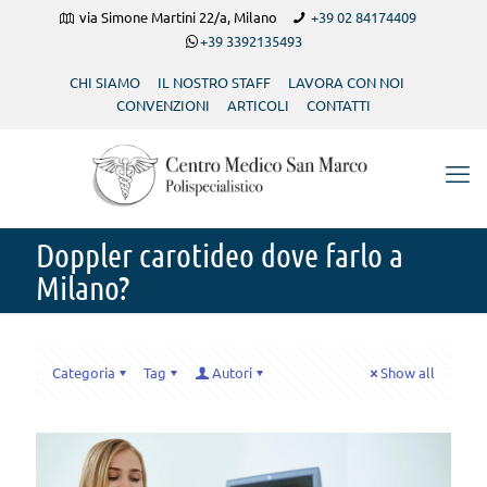
via Simone Martini 22/a, Milano
+39 02 84174409
+39 3392135493
CHI SIAMO
IL NOSTRO STAFF
LAVORA CON NOI
CONVENZIONI
ARTICOLI
CONTATTI
Doppler carotideo dove farlo a
Milano?
Categoria
Tag
Autori
Show all