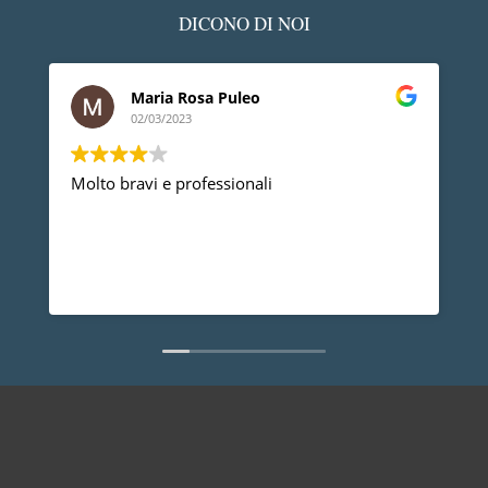
DICONO DI NOI
Maria Rosa Puleo
02/03/2023
Molto bravi e professionali
D
p
p
a
d
L
n