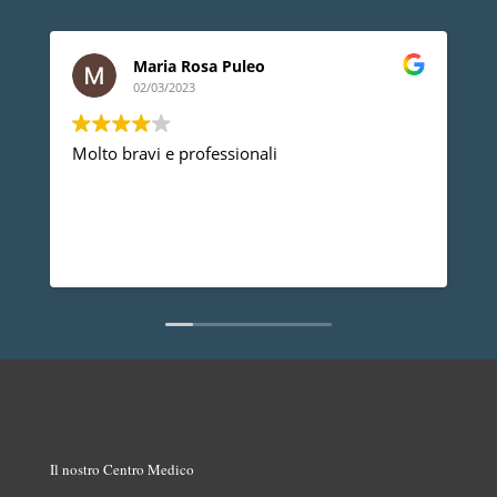
Maria Rosa Puleo
02/03/2023
Molto bravi e professionali
D
p
p
a
d
L
n
Il nostro Centro Medico