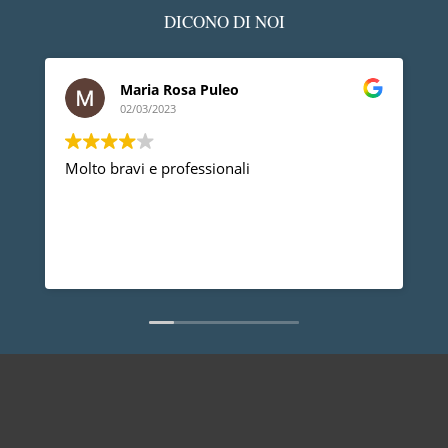
DICONO DI NOI
Maria Rosa Puleo
02/03/2023
Molto bravi e professionali
D
p
p
a
d
L
n