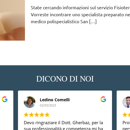
State cercando informazioni sul servizio Fisiote
Vorreste incontrare uno specialista preparato nel
medico polispecialistico San
[…]
DICONO DI NOI
Ledino Comelli
02/03/2023
Devo ringraziare il Dott. Gherbaz, per la
Prof
sua professionalità e competenza mi ha
per