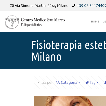
via Simone Martini 22/a, Milano
+39 02 8417440
HOME
VI
Fisioterapia este
Milano
Filtra per
Categoria
Tag