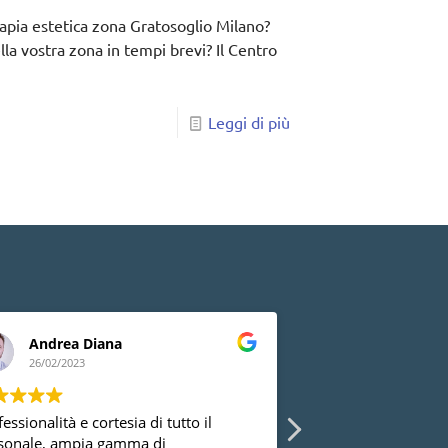
rapia estetica zona Gratosoglio Milano?
la vostra zona in tempi brevi? Il Centro
Leggi di più
Andrea Diana
Lia Peluso
26/02/2023
24/02/2023
essionalità e cortesia di tutto il
Ho avuto la possibi
sonale, ampia gamma di
diversi ginecologi 