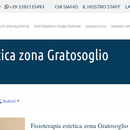
9
+39 3392135493
CHI SIAMO
IL NOSTRO STAFF
L
SITE SPECIALISTICHE
FISIOTERAPIA E RIABILITAZIONE
DIAGNOSTICA
SERVIZIO IN
tica zona Gratosoglio
Autori
Fisioterapia estetica zona Gratosogli