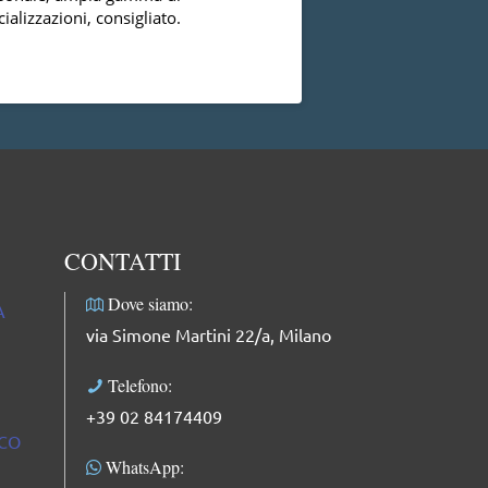
ializzazioni, consigliato.
essermi mai trovat
successo con la dot
dal punto di vista
Leggi di più
professionale, facci
complimenti: dolce
professionale e mol
CONTATTI
Dove siamo:
A
via Simone Martini 22/a, Milano
Telefono:
+39 02 84174409
ICO
WhatsApp: