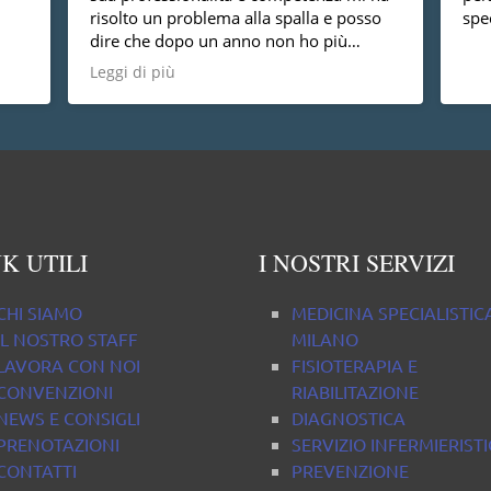
risolto un problema alla spalla e posso
spec
dire che dopo un anno non ho più
nessun dolore, vorrei anche dire che è
Leggi di più
una persona molto disponibile cosa non
da tutti.
K UTILI
I NOSTRI SERVIZI
CHI SIAMO
MEDICINA SPECIALISTIC
IL NOSTRO STAFF
MILANO
LAVORA CON NOI
FISIOTERAPIA E
CONVENZIONI
RIABILITAZIONE
NEWS E CONSIGLI
DIAGNOSTICA
PRENOTAZIONI
SERVIZIO INFERMIERIST
CONTATTI
PREVENZIONE