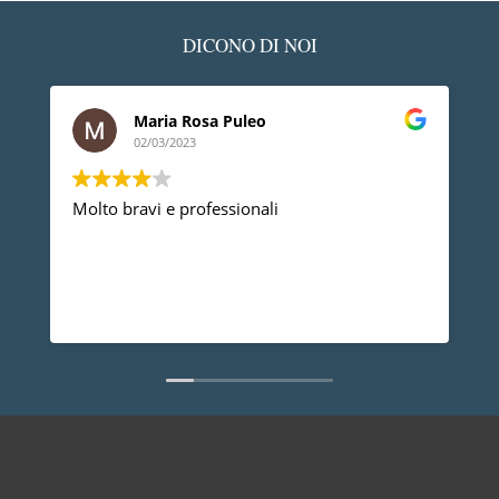
DICONO DI NOI
Maria Rosa Puleo
02/03/2023
Molto bravi e professionali
D
p
p
a
d
L
n