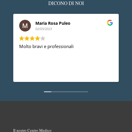
DICONO DI NOI
Maria Rosa Puleo
02/03/2023
Molto bravi e professionali
D
p
p
a
d
L
n
Il nostro Centro Medico