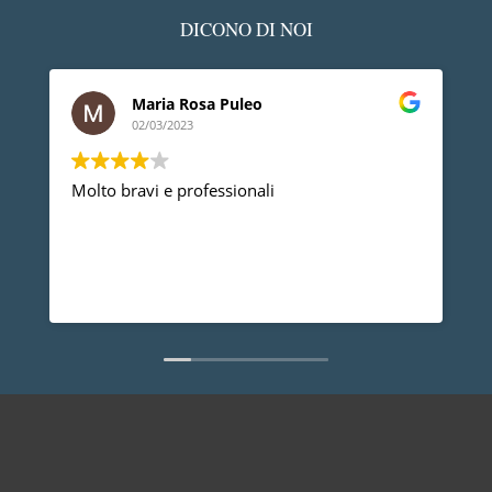
DICONO DI NOI
Maria Rosa Puleo
02/03/2023
Molto bravi e professionali
D
p
p
a
d
L
n