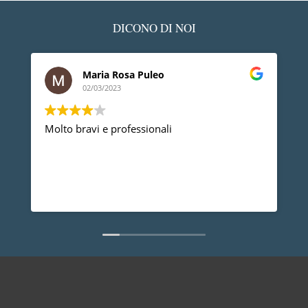
DICONO DI NOI
Maria Rosa Puleo
02/03/2023
Molto bravi e professionali
D
p
p
a
d
L
n