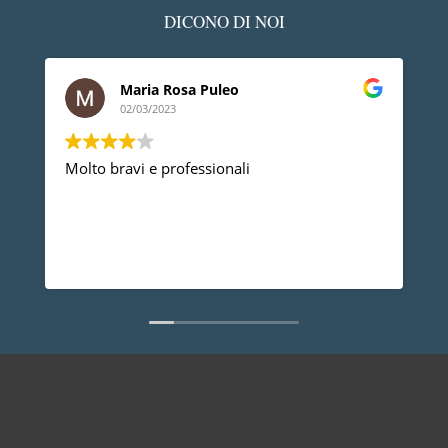
DICONO DI NOI
Maria Rosa Puleo
02/03/2023
Molto bravi e professionali
D
p
p
a
d
L
n