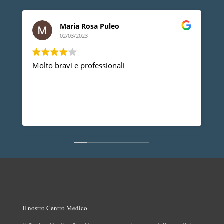
Maria Rosa Puleo
02/03/2023
Molto bravi e professionali
D
p
p
a
d
L
n
Il nostro Centro Medico