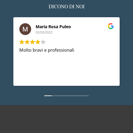
DICONO DI NOI
Maria Rosa Puleo
02/03/2023
Molto bravi e professionali
D
p
p
a
d
L
n