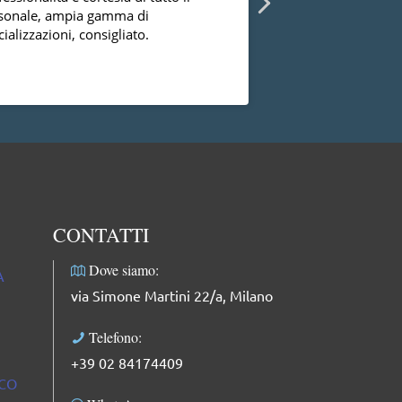
sonale, ampia gamma di
diversi ginecologi 
ializzazioni, consigliato.
essermi mai trovat
successo con la dot
dal punto di vista
Leggi di più
professionale, facci
complimenti: dolce
professionale e mol
CONTATTI
Dove siamo:
A
via Simone Martini 22/a, Milano
Telefono:
+39 02 84174409
ICO