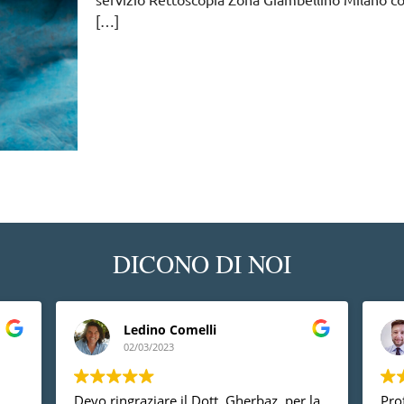
[…]
DICONO DI NOI
Ledino Comelli
02/03/2023
Devo ringraziare il Dott. Gherbaz, per la
Prof