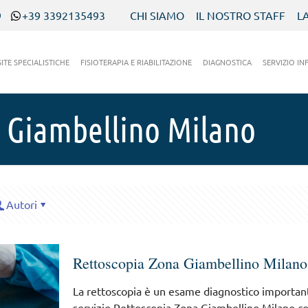
9
+39 3392135493
CHI SIAMO
IL NOSTRO STAFF
L
SITE SPECIALISTICHE
FISIOTERAPIA E RIABILITAZIONE
DIAGNOSTICA
SERVIZIO IN
 Giambellino Milano
Autori
Rettoscopia Zona Giambellino Milano
La rettoscopia è un esame diagnostico important
servizio Rettoscopia Zona Giambellino Milano con