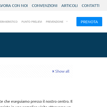
AVORA CON NOI
CONVENZIONI
ARTICOLI
CONTATTI
PRENOTA
FERMIERISTICO
PUNTO PRELIEVI
PREVENZIONE
Show all
e che eseguiamo presso il nostro centro. Il
siste in una semplice visita attraverso un