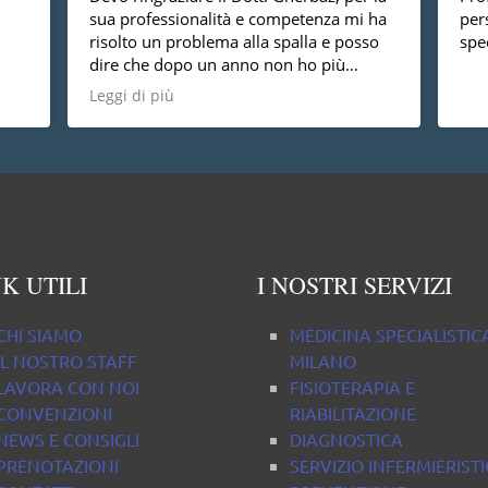
sua professionalità e competenza mi ha
per
risolto un problema alla spalla e posso
spec
dire che dopo un anno non ho più
nessun dolore, vorrei anche dire che è
Leggi di più
una persona molto disponibile cosa non
da tutti.
K UTILI
I NOSTRI SERVIZI
CHI SIAMO
MEDICINA SPECIALISTIC
IL NOSTRO STAFF
MILANO
LAVORA CON NOI
FISIOTERAPIA E
CONVENZIONI
RIABILITAZIONE
NEWS E CONSIGLI
DIAGNOSTICA
PRENOTAZIONI
SERVIZIO INFERMIERIST