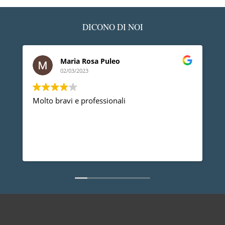
DICONO DI NOI
Maria Rosa Puleo
02/03/2023
Molto bravi e professionali
D
p
p
a
d
L
n