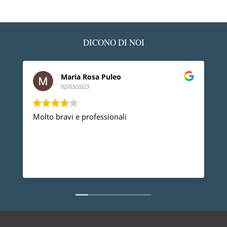
DICONO DI NOI
Maria Rosa Puleo
02/03/2023
Molto bravi e professionali
D
p
p
a
d
L
n