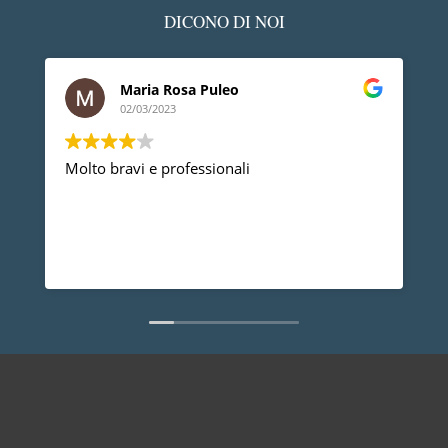
DICONO DI NOI
Maria Rosa Puleo
02/03/2023
Molto bravi e professionali
D
p
p
a
d
L
n