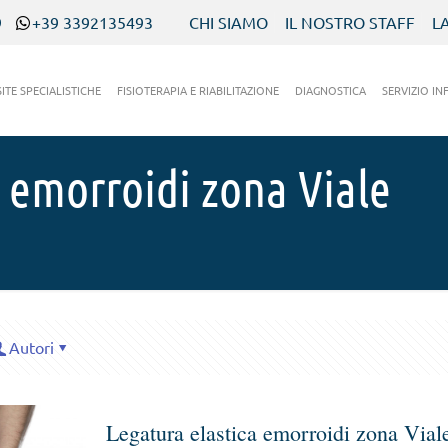
9
+39 3392135493
CHI SIAMO
IL NOSTRO STAFF
L
SITE SPECIALISTICHE
FISIOTERAPIA E RIABILITAZIONE
DIAGNOSTICA
SERVIZIO IN
 emorroidi zona Viale
Autori
Legatura elastica emorroidi zona Vial