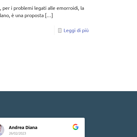
 per i problemi legati alle emorroidi, la
ilano, è una proposta
[…]
Leggi di più
Andrea Diana
Lia Peluso
26/02/2023
24/02/2023