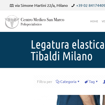
via Simone Martini 22/a, Milano
+39 02 8417440
HOME
VI
Legatura elastica
Tibaldi Milano
Filtra per
Categoria
Tag