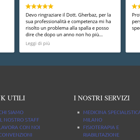
Devo ringraziare il Dott. Gherbaz, per la
Prof
sua professionalità e competenza mi ha
per
risolto un problema alla spalla e posso
spec
dire che dopo un anno non ho più
nessun dolore, vorrei anche dire che è
Leggi di più
una persona molto disponibile cosa non
da tutti.
K UTILI
I NOSTRI SERVIZI
CHI SIAMO
MEDICINA SPECIALISTIC
IL NOSTRO STAFF
MILANO
LAVORA CON NOI
FISIOTERAPIA E
CONVENZIONI
RIABILITAZIONE