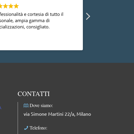
essionalità e cortesia di tutto il
Ho avuto la possibi
sonale, ampia gamma di
diversi ginecologi 
ializzazioni, consigliato.
essermi mai trovat
successo con la dot
dal punto di vista
Leggi di più
professionale, facci
complimenti: dolce
professionale e mol
CONTATTI
Dove siamo:
A
via Simone Martini 22/a, Milano
Telefono: