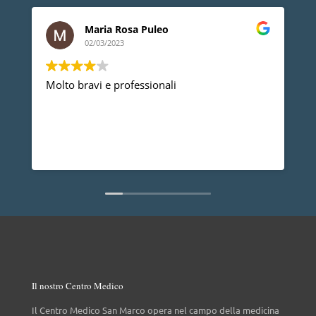
Maria Rosa Puleo
02/03/2023
Molto bravi e professionali
D
p
p
a
d
L
n
Il nostro Centro Medico
Il Centro Medico San Marco opera nel campo della medicina