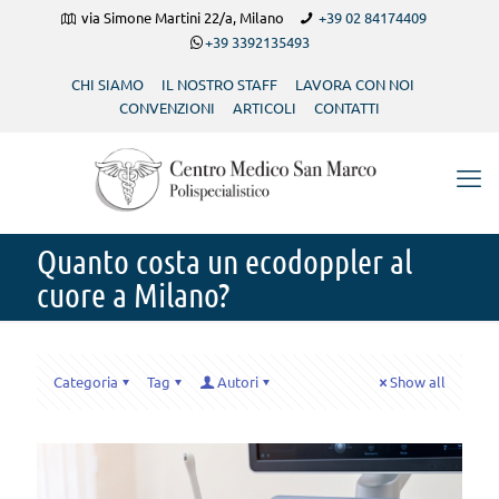
via Simone Martini 22/a, Milano
+39 02 84174409
+39 3392135493
CHI SIAMO
IL NOSTRO STAFF
LAVORA CON NOI
CONVENZIONI
ARTICOLI
CONTATTI
Quanto costa un ecodoppler al
cuore a Milano?
Categoria
Tag
Autori
Show all