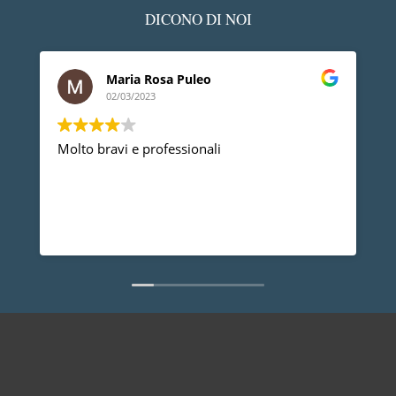
DICONO DI NOI
Maria Rosa Puleo
02/03/2023
Molto bravi e professionali
D
p
p
a
d
L
n