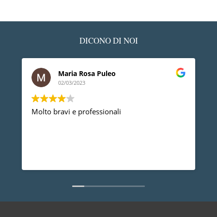
DICONO DI NOI
Maria Rosa Puleo
02/03/2023
Molto bravi e professionali
D
p
p
a
d
L
n