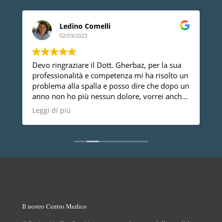
Ledino Comelli
02/03/2023
Devo ringraziare il Dott. Gherbaz, per la sua
P
professionalità e competenza mi ha risolto un
a
problema alla spalla e posso dire che dopo un
anno non ho più nessun dolore, vorrei anche
dire che è una persona molto disponibile cosa
Leggi di più
non da tutti.
Il nostro Centro Medico