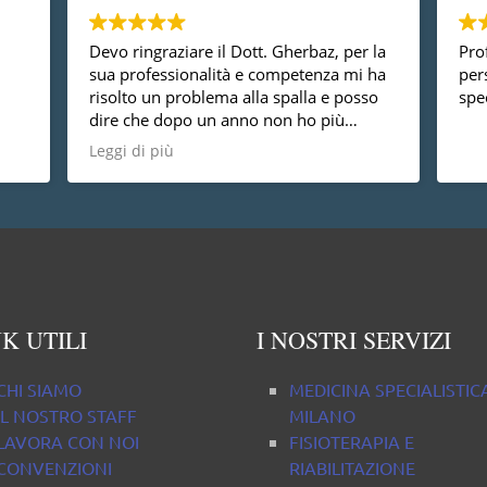
Devo ringraziare il Dott. Gherbaz, per la
Prof
sua professionalità e competenza mi ha
per
risolto un problema alla spalla e posso
spec
dire che dopo un anno non ho più
nessun dolore, vorrei anche dire che è
Leggi di più
una persona molto disponibile cosa non
da tutti.
K UTILI
I NOSTRI SERVIZI
CHI SIAMO
MEDICINA SPECIALISTIC
IL NOSTRO STAFF
MILANO
LAVORA CON NOI
FISIOTERAPIA E
CONVENZIONI
RIABILITAZIONE