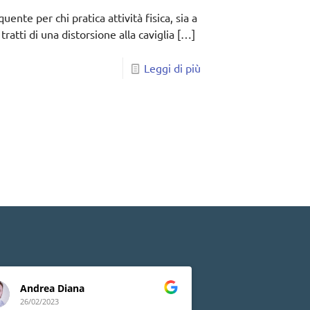
nte per chi pratica attività fisica, sia a
 tratti di una distorsione alla caviglia
[…]
Leggi di più
Andrea Diana
Lia Peluso
26/02/2023
24/02/2023