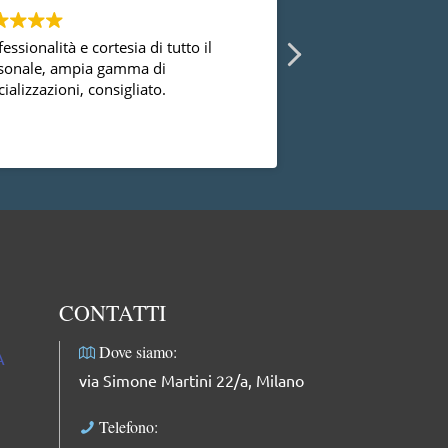
essionalità e cortesia di tutto il
Ho avuto la possibi
sonale, ampia gamma di
diversi ginecologi 
ializzazioni, consigliato.
essermi mai trovat
successo con la dot
dal punto di vista
Leggi di più
professionale, facci
complimenti: dolce
professionale e mol
CONTATTI
Dove siamo:
A
via Simone Martini 22/a, Milano
Telefono: