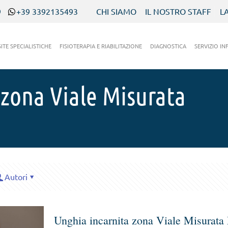
9
+39 3392135493
CHI SIAMO
IL NOSTRO STAFF
L
SITE SPECIALISTICHE
FISIOTERAPIA E RIABILITAZIONE
DIAGNOSTICA
SERVIZIO IN
 zona Viale Misurata
Autori
Unghia incarnita zona Viale Misurata