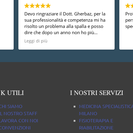
Devo ringraziare il Dott. Gherbaz, per la
Prof
sua professionalità e competenza mi ha
per
risolto un problema alla spalla e posso
spec
dire che dopo un anno non ho più
nessun dolore, vorrei anche dire che è
Leggi di più
una persona molto disponibile cosa non
da tutti.
K UTILI
I NOSTRI SERVIZI
CHI SIAMO
MEDICINA SPECIALISTIC
IL NOSTRO STAFF
MILANO
LAVORA CON NOI
FISIOTERAPIA E
CONVENZIONI
RIABILITAZIONE