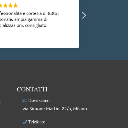
essionalità e cortesia di tutto il
Ho avuto la possibi
sonale, ampia gamma di
diversi ginecologi 
ializzazioni, consigliato.
essermi mai trovat
successo con la dot
dal punto di vista
Leggi di più
professionale, facci
complimenti: dolce
professionale e mol
CONTATTI
Dove siamo:
A
via Simone Martini 22/a, Milano
Telefono: