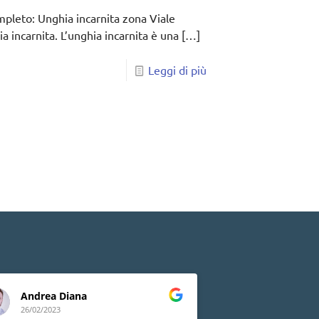
mpleto: Unghia incarnita zona Viale
a incarnita. L’unghia incarnita è una
[…]
Leggi di più
Andrea Diana
Lia Peluso
26/02/2023
24/02/2023