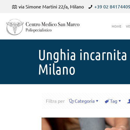
via Simone Martini 22/a, Milano
+39 02 8417440
HOME
VI
Unghia incarnita
Milano
Filtra per
Categoria
Tag