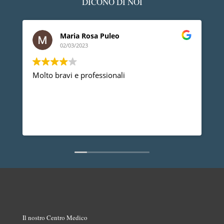
DICONO DI NOI
Maria Rosa Puleo
02/03/2023
Molto bravi e professionali
D
p
p
a
d
L
n
Il nostro Centro Medico