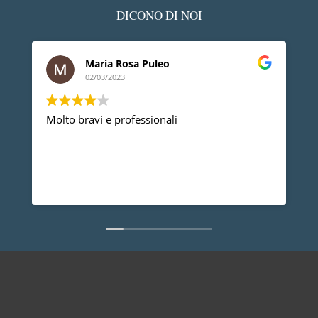
DICONO DI NOI
Maria Rosa Puleo
02/03/2023
Molto bravi e professionali
D
p
p
a
d
L
n