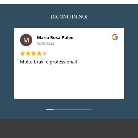
DICONO DI NOI
Maria Rosa Puleo
02/03/2023
Molto bravi e professionali
D
p
p
a
d
L
n