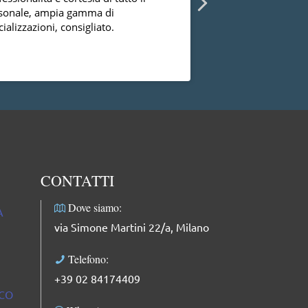
sonale, ampia gamma di
diversi ginecologi 
ializzazioni, consigliato.
essermi mai trovat
successo con la dot
dal punto di vista
Leggi di più
professionale, facci
complimenti: dolce
professionale e mol
CONTATTI
Dove siamo:
A
via Simone Martini 22/a, Milano
Telefono:
+39 02 84174409
ICO