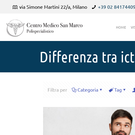
via Simone Martini 22/a, Milano
+39 02 8417440
HOME
VI
Differenza tra ic
Filtra per
Categoria
Tag