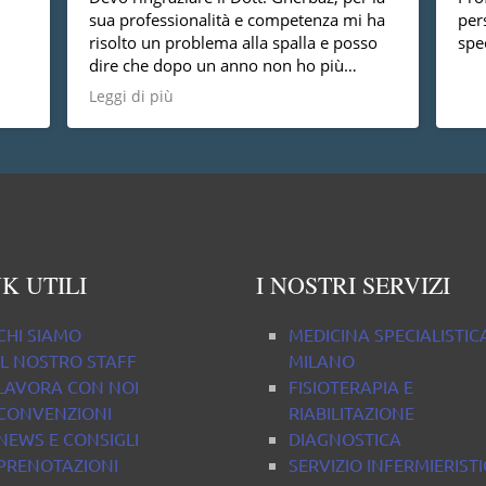
sua professionalità e competenza mi ha
per
risolto un problema alla spalla e posso
spec
dire che dopo un anno non ho più
nessun dolore, vorrei anche dire che è
Leggi di più
una persona molto disponibile cosa non
da tutti.
K UTILI
I NOSTRI SERVIZI
CHI SIAMO
MEDICINA SPECIALISTIC
IL NOSTRO STAFF
MILANO
LAVORA CON NOI
FISIOTERAPIA E
CONVENZIONI
RIABILITAZIONE
NEWS E CONSIGLI
DIAGNOSTICA
PRENOTAZIONI
SERVIZIO INFERMIERIST