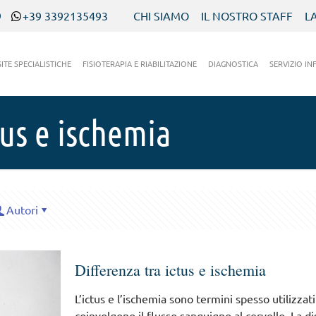
9
+39 3392135493
CHI SIAMO
IL NOSTRO STAFF
L
SITE SPECIALISTICHE
FISIOTERAPIA E RIABILITAZIONE
DIAGNOSTICA
SERVIZIO IN
tus e ischemia
Autori
Differenza tra ictus e ischemia
L’ictus e l’ischemia sono termini spesso utilizza
coinvolgono il flusso sanguigno al cervello. La d