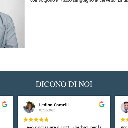
DICONO DI NOI
Ledino Comelli
02/03/2023
Devo ringraziare il Dott. Gherbaz, per la
Prof