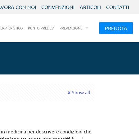
AVORA CON NOI
CONVENZIONI
ARTICOLI
CONTATTI
PRENOTA
FERMIERISTICO
PUNTO PRELIEVI
PREVENZIONE
Show all
ti in medicina per descrivere condizioni che
istinzione tra questi due concetti è
[…]