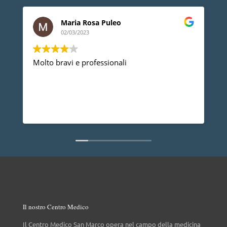
Maria Rosa Puleo
02/03/2023
Molto bravi e professionali
D
p
p
a
d
L
n
Il nostro Centro Medico
Il Centro Medico San Marco opera nel campo della medicina