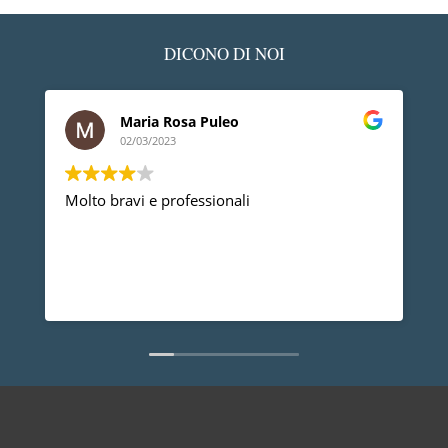
DICONO DI NOI
Maria Rosa Puleo
02/03/2023
Molto bravi e professionali
D
p
p
a
d
L
n