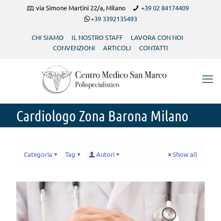
via Simone Martini 22/a, Milano
+39 02 84174409
+39 3392135493
CHI SIAMO
IL NOSTRO STAFF
LAVORA CON NOI
CONVENZIONI
ARTICOLI
CONTATTI
Cardiologo Zona Barona Milano
Categoria
Tag
Autori
Show all