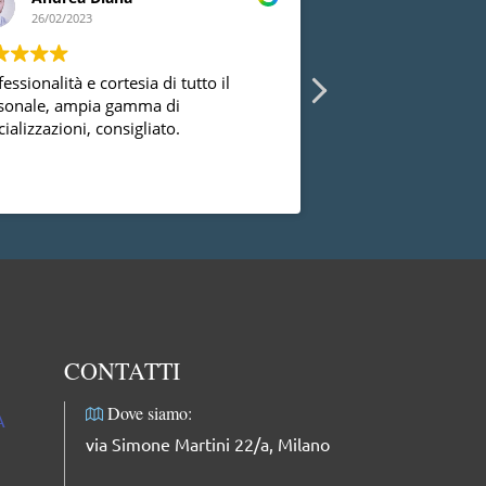
26/02/2023
24/02/2023
essionalità e cortesia di tutto il
Ho avuto la possibi
sonale, ampia gamma di
diversi ginecologi 
ializzazioni, consigliato.
essermi mai trovat
successo con la dot
dal punto di vista
Leggi di più
professionale, facci
complimenti: dolce
professionale e mol
CONTATTI
Dove siamo:
A
via Simone Martini 22/a, Milano