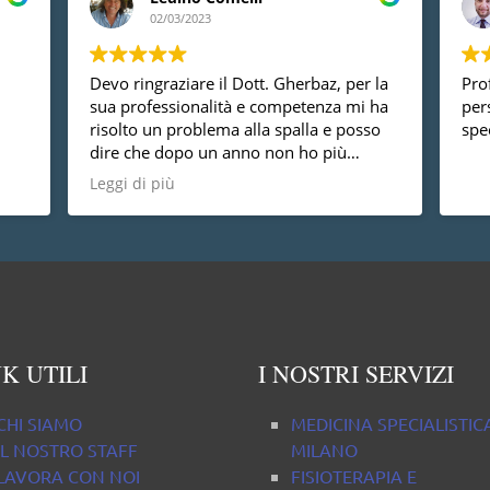
02/03/2023
Devo ringraziare il Dott. Gherbaz, per la
Prof
sua professionalità e competenza mi ha
per
risolto un problema alla spalla e posso
spec
dire che dopo un anno non ho più
nessun dolore, vorrei anche dire che è
Leggi di più
una persona molto disponibile cosa non
da tutti.
K UTILI
I NOSTRI SERVIZI
CHI SIAMO
MEDICINA SPECIALISTIC
IL NOSTRO STAFF
MILANO
LAVORA CON NOI
FISIOTERAPIA E