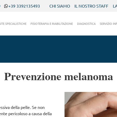
9
+39 3392135493
CHI SIAMO
IL NOSTRO STAFF
L
SITE SPECIALISTICHE
FISIOTERAPIA E RIABILITAZIONE
DIAGNOSTICA
SERVIZIO IN
Prevenzione melanoma
ssiva della pelle. Se non
nte pericoloso a causa della