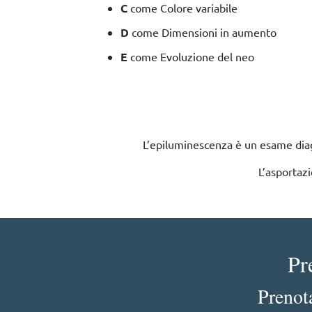
C
come Colore variabile
D
come Dimensioni in aumento
E
come Evoluzione del neo
L’epiluminescenza è un esame diag
L’asportazi
Pr
Prenota