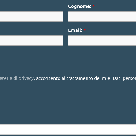
Cognome:
*
Email:
*
teria di privacy
, acconsento al trattamento dei miei Dati person