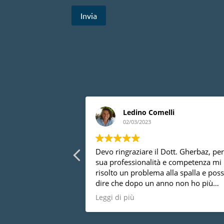
uleo
Ledino Comelli
02/03/2023
ionali
Devo ringraziare il Dott. Gherbaz, per
sua professionalità e competenza mi
risolto un problema alla spalla e pos
dire che dopo un anno non ho più
nessun dolore, vorrei anche dire che 
Leggi di più
una persona molto disponibile cosa 
da tutti.