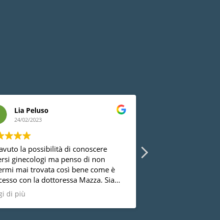
Lia Peluso
Marinella G
24/02/2023
24/02/2023
avuto la possibilità di conoscere
Le ragazze della re
ersi ginecologi ma penso di non
bellissime e bravissi
ermi mai trovata così bene come è
sono davvero molto
cesso con la dottoressa Mazza. Sia
trovata benissimo, c
 punto di vista umano che
altri specialisti del 
i di più
Leggi di più
essionale, faccio i miei più sinceri
plimenti: dolce, competente,