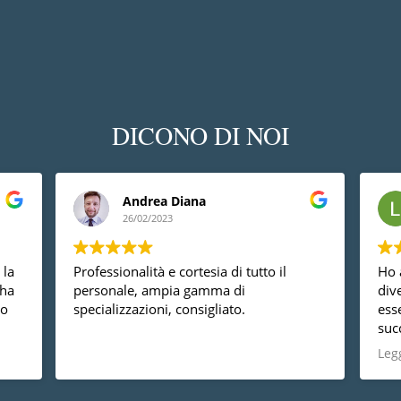
DICONO DI NOI
Andrea Diana
26/02/2023
 la
Professionalità e cortesia di tutto il
Ho 
 ha
personale, ampia gamma di
div
so
specializzazioni, consigliato.
ess
suc
è
dal
Legg
non
prof
com