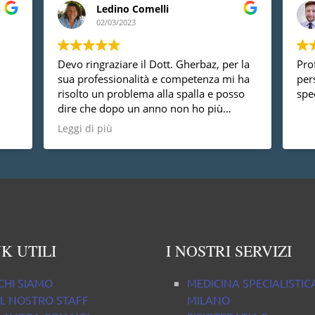
Ledino Comelli
02/03/2023
Devo ringraziare il Dott. Gherbaz, per la
Prof
sua professionalità e competenza mi ha
per
risolto un problema alla spalla e posso
spec
dire che dopo un anno non ho più
nessun dolore, vorrei anche dire che è
Leggi di più
una persona molto disponibile cosa non
da tutti.
K UTILI
I NOSTRI SERVIZI
CHI SIAMO
MEDICINA SPECIALISTIC
IL NOSTRO STAFF
MILANO