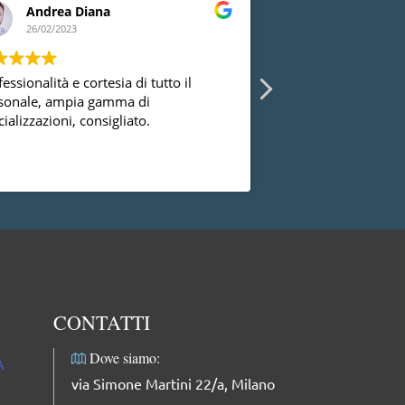
Andrea Diana
Lia Peluso
26/02/2023
24/02/2023
essionalità e cortesia di tutto il
Ho avuto la possibi
sonale, ampia gamma di
diversi ginecologi 
ializzazioni, consigliato.
essermi mai trovat
successo con la dot
dal punto di vista
Leggi di più
professionale, facci
complimenti: dolce
professionale e mol
CONTATTI
Dove siamo:
A
via Simone Martini 22/a, Milano