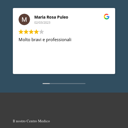
Maria Rosa Puleo
02/03/2023
Molto bravi e professionali
D
p
p
a
d
L
n
Il nostro Centro Medico