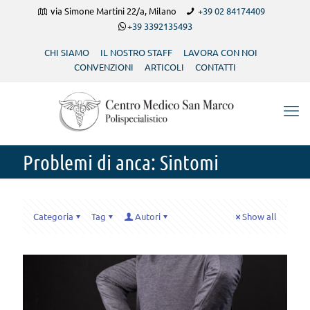
via Simone Martini 22/a, Milano
+39 02 84174409
+39 3392135493
CHI SIAMO
IL NOSTRO STAFF
LAVORA CON NOI
CONVENZIONI
ARTICOLI
CONTATTI
Problemi di anca: Sintomi
Categoria
Tag
Autori
Show all