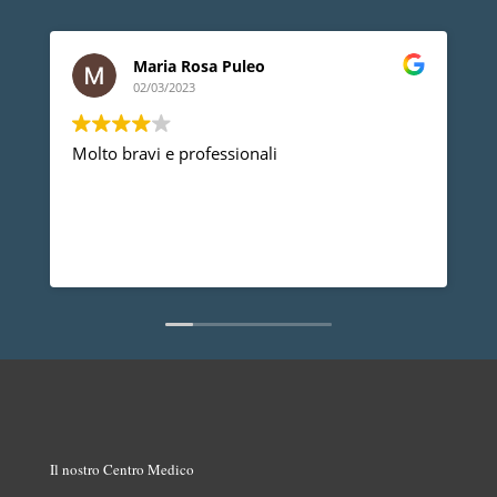
Maria Rosa Puleo
02/03/2023
Molto bravi e professionali
D
p
p
a
d
L
n
Il nostro Centro Medico