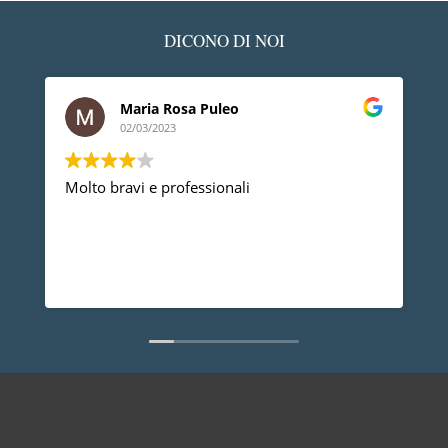
DICONO DI NOI
Maria Rosa Puleo
02/03/2023
Molto bravi e professionali
D
p
p
a
d
L
n