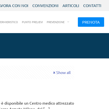
AVORA CON NOI
CONVENZIONI
ARTICOLI
CONTATTI
PRENOTA
FERMIERISTICO
PUNTO PRELIEVI
PREVENZIONE
Show all
 è disponibile un Centro medico attrezzato
a Forze Armate Milano, del
[…]