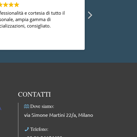
essionalità e cortesia di tutto il
Ho avuto la possibi
sonale, ampia gamma di
diversi ginecologi 
ializzazioni, consigliato.
essermi mai trovat
successo con la dot
dal punto di vista
Leggi di più
professionale, facci
complimenti: dolce
professionale e mol
CONTATTI
Dove siamo:
A
via Simone Martini 22/a, Milano
Telefono: