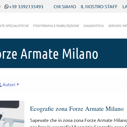
9
+39 3392135493
CHI SIAMO
IL NOSTRO STAFF
L
SITE SPECIALISTICHE
FISIOTERAPIA E RIABILITAZIONE
DIAGNOSTICA
SERVIZIO IN
orze Armate Milano
Autori
Ecografie zona Forze Armate Milano
Sapevate che in zona zona Forze Armate Milano
per fare le ecografie? Il servizio Ecografie zon