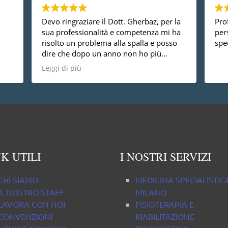
Devo ringraziare il Dott. Gherbaz, per la
Prof
sua professionalità e competenza mi ha
per
risolto un problema alla spalla e posso
spec
dire che dopo un anno non ho più
nessun dolore, vorrei anche dire che è
Leggi di più
una persona molto disponibile cosa non
da tutti.
K UTILI
I NOSTRI SERVIZI
CHI SIAMO
MEDICINA SPECIALISTIC
IL NOSTRO STAFF
MILANO
LAVORA CON NOI
FISIOTERAPIA E
CONVENZIONI
RIABILITAZIONE