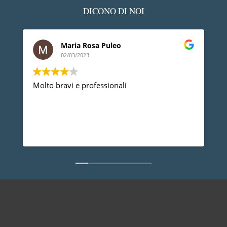
DICONO DI NOI
Maria Rosa Puleo
02/03/2023
Molto bravi e professionali
D
p
p
a
d
L
n