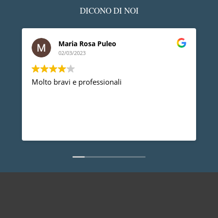
DICONO DI NOI
Maria Rosa Puleo
02/03/2023
Molto bravi e professionali
D
p
p
a
d
L
n