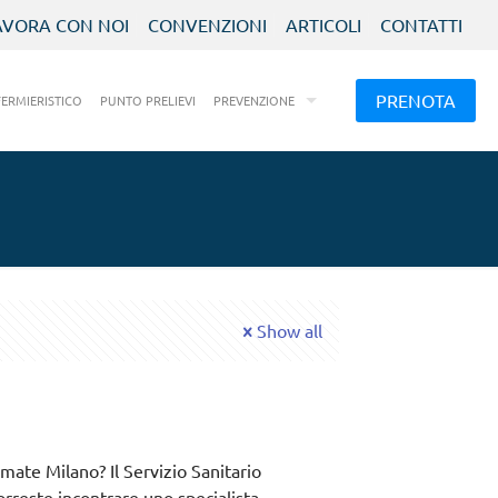
AVORA CON NOI
CONVENZIONI
ARTICOLI
CONTATTI
PRENOTA
FERMIERISTICO
PUNTO PRELIEVI
PREVENZIONE
Show all
mate Milano? Il Servizio Sanitario
rreste incontrare uno specialista