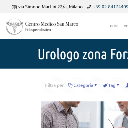
via Simone Martini 22/a, Milano
+39 02 8417440
HOME
VI
Urologo zona Fo
Filtra per
Categoria
Tag