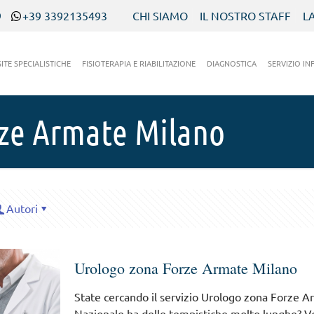
9
+39 3392135493
CHI SIAMO
IL NOSTRO STAFF
L
SITE SPECIALISTICHE
FISIOTERAPIA E RIABILITAZIONE
DIAGNOSTICA
SERVIZIO IN
rze Armate Milano
Autori
Urologo zona Forze Armate Milano
State cercando il servizio Urologo zona Forze Ar
Nazionale ha delle tempistiche molto lunghe? Vo