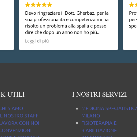
Devo ringraziare il Dott. Gherbaz, per la
Prof
sua professionalità e competenza mi ha
per
risolto un problema alla spalla e posso
spec
dire che dopo un anno non ho più
nessun dolore, vorrei anche dire che è
Leggi di più
una persona molto disponibile cosa non
da tutti.
K UTILI
I NOSTRI SERVIZI
CHI SIAMO
MEDICINA SPECIALISTIC
IL NOSTRO STAFF
MILANO
LAVORA CON NOI
FISIOTERAPIA E
CONVENZIONI
RIABILITAZIONE