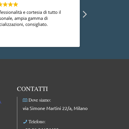
essionalità e cortesia di tutto il
Ho avuto la possibi
sonale, ampia gamma di
diversi ginecologi 
ializzazioni, consigliato.
essermi mai trovat
successo con la dot
dal punto di vista
Leggi di più
professionale, facci
complimenti: dolce
professionale e mol
CONTATTI
Dove siamo:
A
via Simone Martini 22/a, Milano
Telefono: