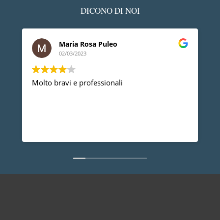
DICONO DI NOI
Maria Rosa Puleo
02/03/2023
Molto bravi e professionali
D
p
p
a
d
L
n