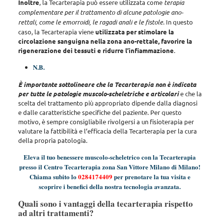
Inoltre
, la Tecarterapia può essere utilizzata come
terapia
complementare per il trattamento di alcune patologie ano-
rettali, come le emorroidi, le ragadi anali e le fistole
. In questo
caso, la Tecarterapia viene
utilizzata per stimolare la
circolazione sanguigna nella zona ano-rettale, favorire la
rigenerazione dei tessuti e ridurre l’infiammazione
.
N.B.
È importante sottolineare che la Tecarterapia non è indicata
per tutte le patologie muscolo-scheletriche e articolari
e che la
scelta del trattamento più appropriato dipende dalla diagnosi
e dalle caratteristiche specifiche del paziente.
Per questo
motivo, è sempre consigliabile rivolgersi a un fisioterapia per
valutare la fattibilità e l’efficacia della Tecarterapia per la cura
della propria patologia
.
Eleva il tuo benessere muscolo-scheletrico con la Tecarterapia
presso il Centro Tecarterapia zona San Vittore Milano di Milano!
Chiama subito lo
0284174409
per prenotare la tua visita e
scoprire i benefici della nostra tecnologia avanzata.
Quali sono i vantaggi della tecarterapia rispetto
ad altri trattamenti?