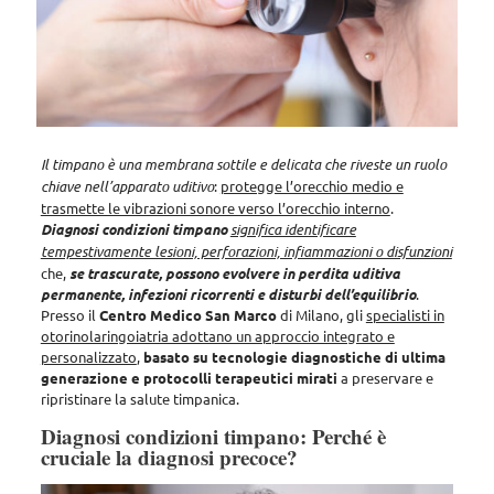
Il timpano è una membrana sottile e delicata che riveste un ruolo
chiave nell’apparato uditivo
:
protegge l’orecchio medio e
trasmette le vibrazioni sonore verso l’orecchio interno
.
Diagnosi condizioni timpano
significa identificare
tempestivamente lesioni, perforazioni, infiammazioni o disfunzioni
che,
se trascurate, possono evolvere in perdita uditiva
permanente, infezioni ricorrenti e disturbi dell’equilibrio
.
Presso il
Centro Medico San Marco
di Milano, gli
specialisti in
otorinolaringoiatria adottano un approccio integrato e
personalizzato
,
basato su tecnologie diagnostiche di ultima
generazione e protocolli terapeutici mirati
a preservare e
ripristinare la salute timpanica.
Diagnosi condizioni timpano: Perché è
cruciale la diagnosi precoce?