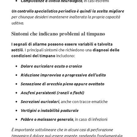
Complicanze a livello neurologico
, in casi estremi
Un controllo specialistico periodico è quindi la scelta migliore
per chiunque desideri mantenere inalterata la propria capacità
uditiva
.
Sintomi che indicano problemi al timpano
I segnali di allarme possono essere variabili e talvolta
sottili
. I principali sintomi che richiedono una
diagnosi delle
condizioni del timpano
includono:
Dolore auricolare acuto o cronico
Riduzione improvvisa o progressiva dell’udito
Sensazione di orecchio pieno oppure ovattato
Acufeni persistenti (ronzii o fischi)
Secrezioni auricolari
, anche con tracce ematiche
Vertigini o instabilità posturale
Febbre o malessere generale
, in caso di infezioni
È importante sottolineare che in alcuni casi di perforazione
timpanica il dolore può essere assente
,
rendendo fondamentale