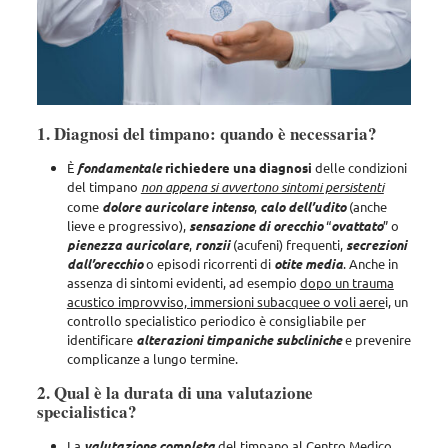
1. Diagnosi del timpano: quando è necessaria?
È
fondamentale
richiedere una diagnosi
delle condizioni
del timpano
non appena si avvertono sintomi persistenti
come
dolore auricolare intenso
,
calo
dell’udito
(anche
lieve e progressivo),
sensazione di orecchio
“
ovattato
” o
pienezza
auricolare
,
ronzii
(acufeni) frequenti,
secrezioni
dall’orecchio
o episodi ricorrenti di
otite
media
. Anche in
assenza di sintomi evidenti, ad esempio
dopo un trauma
acustico improvviso, immersioni subacquee o voli aere
i, un
controllo specialistico periodico è consigliabile per
identificare
alterazioni timpaniche subcliniche
e prevenire
complicanze a lungo termine.
2. Qual è la durata di una valutazione
specialistica?
La
valutazione completa
del timpano al Centro Medico