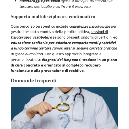
Monitoraggio periodico
ogni 3–6 mesi per ottimizzare la
taratura dell’ausilio e verificare il progresso
.
Supporto multidisciplinare continuativo
Ogni percorso terapeutico include
consulenze psicologiche
per
gestire l’impatto emotivo della perdita uditiva,
sessioni di
fisioterapia vestibolare
se sono presenti sintomi di vertigini
ed
educazione sanitaria per adottare comportamenti protettivi
a lungo termine
(
evitare rumori intensi, seguire corrette pratiche
di igiene auricolare
). Con questo approccio integrato e
personalizzato,
la
diagnosi del timpano
si traduce in un piano
di cura concreto e orientato al completo recupero
funzionale e alla prevenzione di recidive
.
Domande frequenti