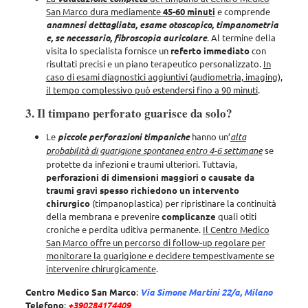
San Marco dura mediamente
45-60 minuti
e comprende
anamnesi dettagliata, esame otoscopico, timpanometria
e, se necessario, fibroscopia auricolare
. Al termine della
visita lo specialista fornisce un
referto immediato
con
risultati precisi e un piano terapeutico personalizzato.
In
caso di esami diagnostici aggiuntivi (audiometria, imaging),
il tempo complessivo può estendersi fino a 90 minuti
.
3. Il timpano perforato guarisce da solo?
Le
piccole perforazioni timpaniche
hanno un’
alta
probabilità di guarigione spontanea entro 4-6 settimane
se
protette da infezioni e traumi ulteriori. Tuttavia,
perforazioni di dimensioni maggiori o causate da
traumi gravi spesso richiedono un intervento
chirurgico
(timpanoplastica) per ripristinare la continuità
della membrana e prevenire
complicanze
quali otiti
croniche e perdita uditiva permanente.
Il Centro Medico
San Marco offre un percorso di follow‑up regolare per
monitorare la guarigione e decidere tempestivamente se
intervenire chirurgicamente
.
Centro Medico San Marco
:
Via Simone Martini 22/a, Milano
Telefono
:
+390284174409