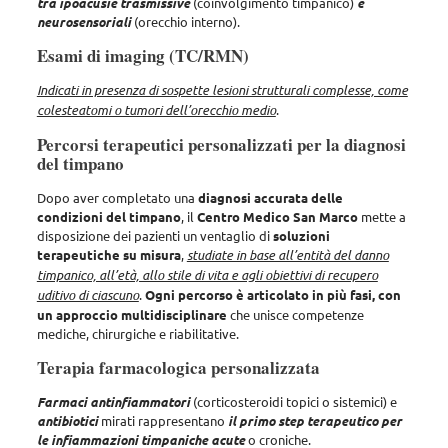
tra ipoacusie trasmissive
(coinvolgimento timpanico)
e
neurosensoriali
(orecchio interno).
Esami di imaging (TC/RMN)
Indicati in presenza di sospette lesioni strutturali complesse, come
colesteatomi o tumori dell’orecchio medio
.
Percorsi terapeutici personalizzati per la diagnosi
del timpano
Dopo aver completato una
diagnosi accurata delle
condizioni del timpano
, il
Centro Medico San Marco
mette a
disposizione dei pazienti un ventaglio di
soluzioni
terapeutiche su misura
,
studiate in base all’entità del danno
timpanico, all’età, allo stile di vita e agli obiettivi di recupero
uditivo di ciascuno
.
Ogni percorso è articolato in più fasi, con
un approccio multidisciplinare
che unisce competenze
mediche, chirurgiche e riabilitative.
Terapia farmacologica personalizzata
Farmaci antinfiammatori
(corticosteroidi topici o sistemici) e
antibiotici
mirati rappresentano
il primo step terapeutico per
le infiammazioni timpaniche acute
o croniche.