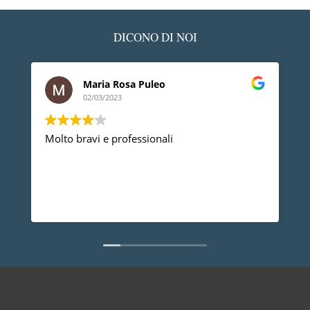
DICONO DI NOI
Maria Rosa Puleo
02/03/2023
Molto bravi e professionali
D
p
p
a
d
L
n