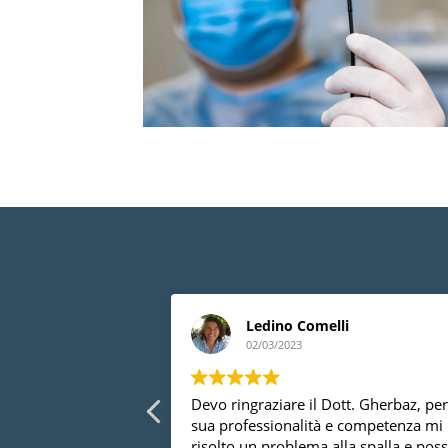
uleo
Ledino Comelli
02/03/2023
ionali
Devo ringraziare il Dott. Gherbaz, per
sua professionalità e competenza mi
risolto un problema alla spalla e pos