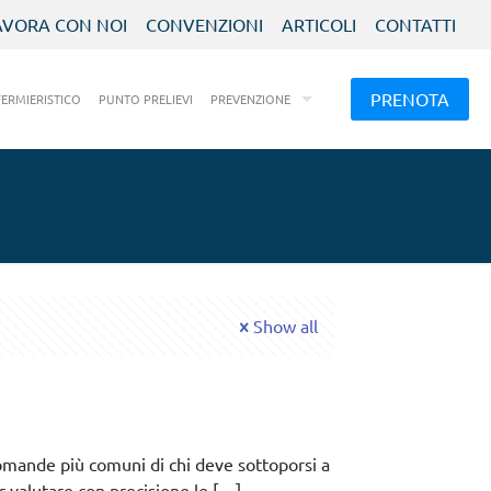
AVORA CON NOI
CONVENZIONI
ARTICOLI
CONTATTI
PRENOTA
FERMIERISTICO
PUNTO PRELIEVI
PREVENZIONE
Show all
omande più comuni di chi deve sottoporsi a
 valutare con precisione le
[…]