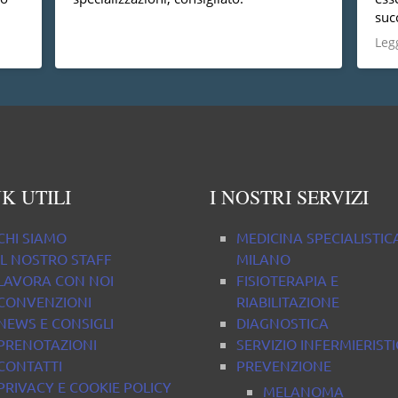
suc
è
dal
Legg
non
prof
com
pro
K UTILI
I NOSTRI SERVIZI
CHI SIAMO
MEDICINA SPECIALISTIC
IL NOSTRO STAFF
MILANO
LAVORA CON NOI
FISIOTERAPIA E
CONVENZIONI
RIABILITAZIONE
NEWS E CONSIGLI
DIAGNOSTICA
PRENOTAZIONI
SERVIZIO INFERMIERIST
CONTATTI
PREVENZIONE
PRIVACY E COOKIE POLICY
MELANOMA