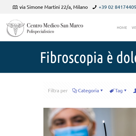
via Simone Martini 22/a, Milano
+39 02 8417440
HOME
VI
Fibroscopia è do
Filtra per
Categoria
Tag