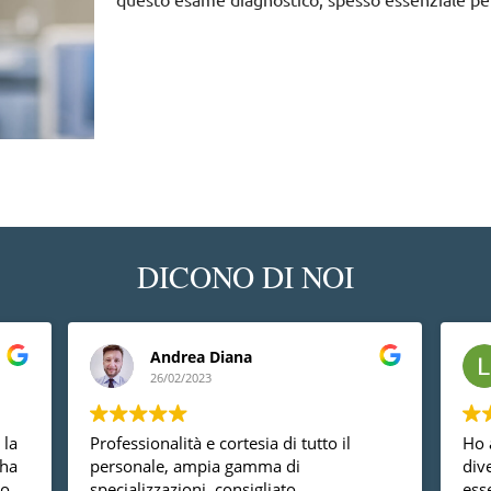
DICONO DI NOI
Andrea Diana
26/02/2023
 la
Professionalità e cortesia di tutto il
Ho 
 ha
personale, ampia gamma di
div
so
specializzazioni, consigliato.
ess