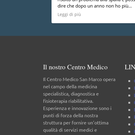
dire che dopo un anno non ho più
nessun dolore, vorrei anche dire che 
Leggi di più
una persona molto disponibile cosa 
da tutti.
Il nostro Centro Medico
LIN
Il Centro Medico San Marco opera
nel campo della medicina
specialistica, diagnostica e
fisioterapia riabilitativa.
Esperienza e innovazione sono i
punti di forza della nostra
struttura per fornire un’ottima
qualità di servizi medici e