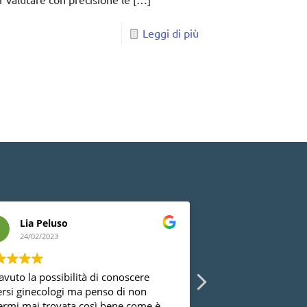
Leggi di più
Lia Peluso
Marinella G
24/02/2023
24/02/2023
avuto la possibilità di conoscere
Le ragazze della re
ersi ginecologi ma penso di non
bellissime e bravissi
ermi mai trovata così bene come è
sono davvero molto