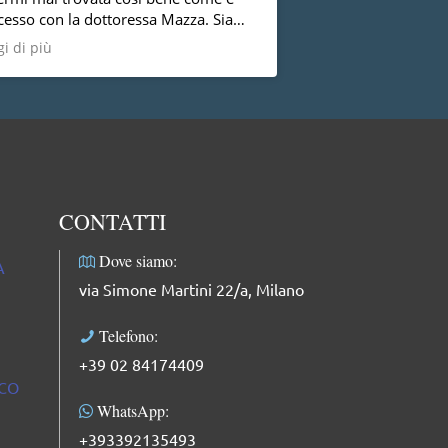
cesso con la dottoressa Mazza. Sia
trovata benissimo, c
 punto di vista umano che
altri specialisti del 
i di più
Leggi di più
essionale, faccio i miei più sinceri
plimenti: dolce, competente,
fessionale e molto delicata.
CONTATTI
Dove siamo:
A
via Simone Martini 22/a, Milano
Telefono:
+39 02 84174409
ICO
WhatsApp:
+393392135493