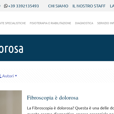
9
+39 3392135493
CHI SIAMO
IL NOSTRO STAFF
L
SITE SPECIALISTICHE
FISIOTERAPIA E RIABILITAZIONE
DIAGNOSTICA
SERVIZIO IN
lorosa
Autori
Fibroscopia è dolorosa
La Fibroscopia è dolorosa? Questa è una delle d
questo esame diagnostico, spesso essenziale per