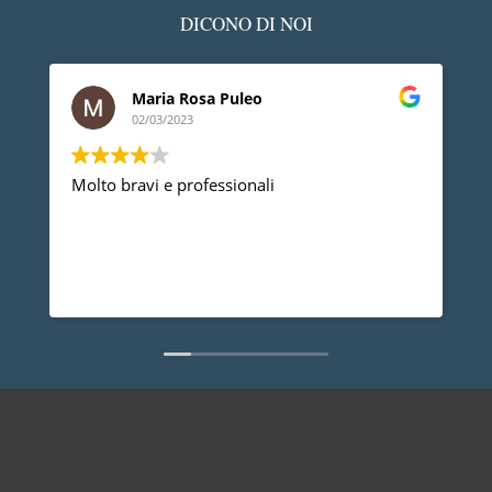
DICONO DI NOI
Maria Rosa Puleo
02/03/2023
Molto bravi e professionali
D
p
p
a
d
L
n