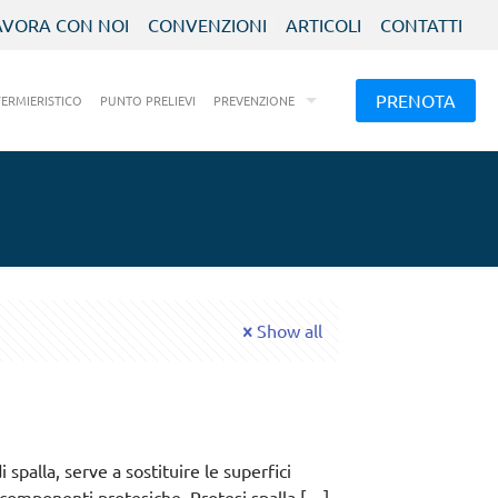
AVORA CON NOI
CONVENZIONI
ARTICOLI
CONTATTI
PRENOTA
FERMIERISTICO
PUNTO PRELIEVI
PREVENZIONE
Show all
 spalla, serve a sostituire le superfici
n componenti protesiche. Protesi spalla
[…]