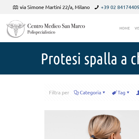
via Simone Martini 22/a, Milano
+39 02 8417440
HOME
VI
Protesi spalla a c
Filtra per
Categoria
Tag