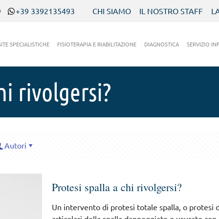
9
+39 3392135493
CHI SIAMO
IL NOSTRO STAFF
L
SITE SPECIALISTICHE
FISIOTERAPIA E RIABILITAZIONE
DIAGNOSTICA
SERVIZIO IN
hi rivolgersi?
Autori
Protesi spalla a chi rivolgersi?
Un intervento di protesi totale spalla, o protesi di
articolari della spalla danneggiate o usurate co