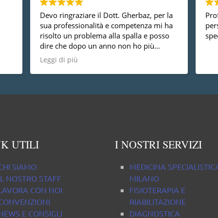
Devo ringraziare il Dott. Gherbaz, per la
Prof
sua professionalità e competenza mi ha
per
risolto un problema alla spalla e posso
spec
dire che dopo un anno non ho più
nessun dolore, vorrei anche dire che è
Leggi di più
una persona molto disponibile cosa non
da tutti.
K UTILI
I NOSTRI SERVIZI
CHI SIAMO
MEDICINA SPECIALISTIC
IL NOSTRO STAFF
MILANO
LAVORA CON NOI
FISIOTERAPIA E
CONVENZIONI
RIABILITAZIONE
NEWS E CONSIGLI
DIAGNOSTICA