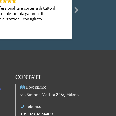
essionalità e cortesia di tutto il
Ho avuto la possibi
sonale, ampia gamma di
diversi ginecologi 
ializzazioni, consigliato.
essermi mai trovat
successo con la dot
dal punto di vista
Leggi di più
professionale, facci
complimenti: dolce
professionale e mol
CONTATTI
Dove siamo:
A
via Simone Martini 22/a, Milano
Telefono:
+39 02 84174409