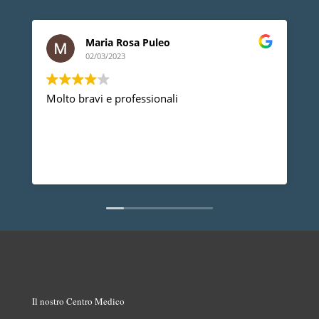
Maria Rosa Puleo
02/03/2023
Molto bravi e professionali
D
p
p
a
d
L
n
Il nostro Centro Medico